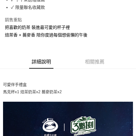
２．訂單成立數日內，您將收到繳費通知簡訊。
每筆NT$60，滿NT$399(含以上)免運費
✓ 限量聯名收藏款
３．收到繳費通知簡訊後14天內，點擊此簡訊中的連結，可透過四大超商／
ATM／網路銀行／等多元方式進行付款，方視為交易完成。
X不開放萊爾富取貨
銷售重點
※ 請注意：結帳手續完成當下不需立刻繳費，但若您需要取消訂單，請聯絡
每筆NT$9,999
購買商品的店家。未經商家同意取消之訂單仍視為有效，需透過AFTEE先享
把喜歡的奶茶 裝進最可愛的杯子裡
後付繳納相關費用。
焙茶香 × 蕎麥香 陪你度過每個想偷懶的午後
7-11取貨付款
※ 交易是否成功請以「AFTEE先享後付 」之結帳頁面顯示為準，若有關於
是否繳費成功／繳費後需取消欲退款等相關疑問，請聯繫「AFTEE先享後付
每筆NT$60，滿NT$699(含以上)免運費
客戶支援中心」
https://netprotections.freshdesk.com/support/home
付款後7-11取貨
【注意事項】
詳細說明
相關推薦
１．透過由恩沛科技股份有限公司提供之「AFTEE先享後付」服務完成之交
每筆NT$60，滿NT$699(含以上)免運費
易，需依本服務之必要範圍內提供個人資料，並將交易相關給付款項請求債
權轉讓予恩沛科技股份有限公司。
宅配
２．關於個人資料處理事宜，請瀏覽以下網址：
每筆NT$100，滿NT$1,000(含以上)免運費
可愛伴手禮盒
https://aftee.tw/terms/#terms3
３．未成年的使用者請事先徵得法定代理人或監護人之同意方可使用
馬克杯x1 焙茶奶茶x2 蕎麥奶茶x2
離島宅配
「AFTEE先享後付」，若未經同意申辦者引起之損失，本公司不負相關責
任。
每筆NT$220，滿NT$2,000(含以上)免運費
４．使用「AFTEE先享後付」時，將依據個別帳號之用戶狀況，依本公司即
時審查核予不同之上限額度；若仍有額度不足之情形，本公司將視審查結果
國際宅配-直送海外
查看運費
請求用戶進行身份認證。
５．嚴禁一人註冊多個帳號或使用他人資訊註冊。若發現惡意使用之情形，
恩沛科技股份有限公司將有權停止該用戶之使用額度並採取法律行動。