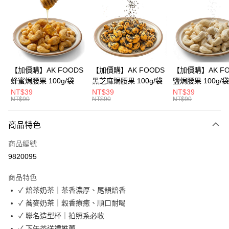
3 期 0 利率 每期
NT$133
21家銀行
合作金庫商業銀行
第一商業銀行
超商取貨付款
華南商業銀行
彰化商業銀行
LINE Pay
上海商業儲蓄銀行
台北富邦商業銀行
國泰世華商業銀行
兆豐國際商業銀行
Apple Pay
臺灣中小企業銀行
台中商業銀行
【加價購】AK FOODS
【加價購】AK FOODS
【加價購】AK FO
匯豐（台灣）商業銀行
華泰商業銀行
蜂蜜焗腰果 100g/袋
黑芝麻焗腰果 100g/袋
鹽焗腰果 100g/袋
街口支付
聯邦商業銀行
遠東國際商業銀行
NT$39
NT$39
NT$39
元大商業銀行
永豐商業銀行
NT$90
NT$90
NT$90
悠遊付
玉山商業銀行
星展（台灣）商業銀行
台新國際商業銀行
中國信託商業銀行
AFTEE先享後付
商品特色
台灣樂天信用卡公司
相關說明
商品編號
【關於「AFTEE先享後付」】
ATM付款
AFTEE先享後付是「在收到商品之後才付款」的支付方式。 讓您購物簡單
9820095
便利好安心！
１．簡單：不需註冊會員、不需綁卡、不需儲值。
運送方式
商品特色
２．便利：只要手機號碼，簡訊認證，即可結帳。
✓ 焙茶奶茶｜茶香濃厚、尾韻焙香
３．安心：先確認商品／服務後，再付款。
全家取貨付款
✓ 蕎麥奶茶｜穀香療癒、順口耐喝
每筆NT$60，滿NT$399(含以上)免運費
【「AFTEE先享後付」結帳流程】
✓ 聯名造型杯｜拍照系必收
１．於結帳方式選擇「AFTEE先享後付」後，將跳轉至「AFTEE先享後付」
付款後全家取貨
結帳頁面，進行簡訊認證並確認金額後，即可完成結帳。
✓ 下午茶送禮推薦