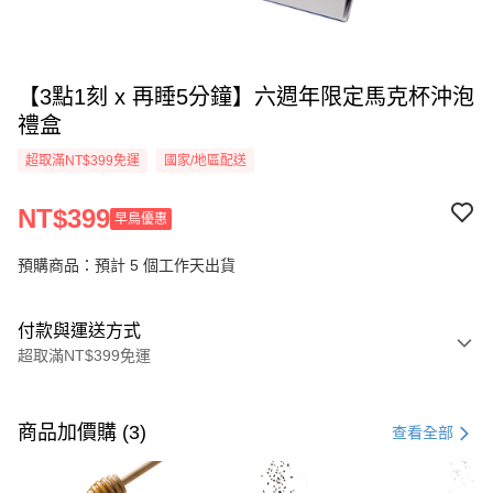
【3點1刻 x 再睡5分鐘】六週年限定馬克杯沖泡
禮盒
超取滿NT$399免運
國家/地區配送
NT$399
早鳥優惠
預購商品：預計 5 個工作天出貨
付款與運送方式
超取滿NT$399免運
付款方式
信用卡一次付款
商品加價購 (3)
查看全部
信用卡分期付款