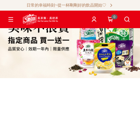
日常的幸福時刻~從一杯剛剛好的飲品開始♡
0