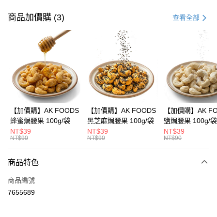
付款方式
信用卡一次付款
商品加價購 (3)
查看全部
信用卡分期付款
3 期 0 利率 每期
NT$199
21家銀行
合作金庫商業銀行
第一商業銀行
超商取貨付款
華南商業銀行
彰化商業銀行
LINE Pay
上海商業儲蓄銀行
台北富邦商業銀行
國泰世華商業銀行
兆豐國際商業銀行
Apple Pay
臺灣中小企業銀行
台中商業銀行
【加價購】AK FOODS
【加價購】AK FOODS
【加價購】AK FO
匯豐（台灣）商業銀行
華泰商業銀行
蜂蜜焗腰果 100g/袋
黑芝麻焗腰果 100g/袋
鹽焗腰果 100g/袋
街口支付
聯邦商業銀行
遠東國際商業銀行
NT$39
NT$39
NT$39
元大商業銀行
永豐商業銀行
NT$90
NT$90
NT$90
悠遊付
玉山商業銀行
星展（台灣）商業銀行
台新國際商業銀行
中國信託商業銀行
AFTEE先享後付
商品特色
台灣樂天信用卡公司
相關說明
商品編號
【關於「AFTEE先享後付」】
ATM付款
AFTEE先享後付是「在收到商品之後才付款」的支付方式。 讓您購物簡單
7655689
便利好安心！
１．簡單：不需註冊會員、不需綁卡、不需儲值。
運送方式
２．便利：只要手機號碼，簡訊認證，即可結帳。