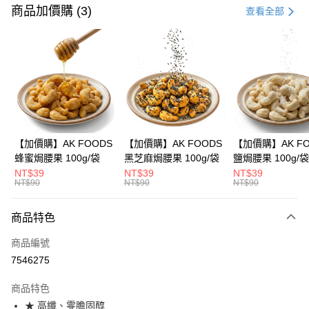
信用卡一次付款
商品加價購 (3)
查看全部
信用卡分期付款
3 期 0 利率 每期
NT$360
21家銀行
合作金庫商業銀行
第一商業銀行
超商取貨付款
華南商業銀行
彰化商業銀行
LINE Pay
上海商業儲蓄銀行
台北富邦商業銀行
國泰世華商業銀行
兆豐國際商業銀行
Apple Pay
臺灣中小企業銀行
台中商業銀行
【加價購】AK FOODS
【加價購】AK FOODS
【加價購】AK FO
匯豐（台灣）商業銀行
華泰商業銀行
蜂蜜焗腰果 100g/袋
黑芝麻焗腰果 100g/袋
鹽焗腰果 100g/袋
街口支付
聯邦商業銀行
遠東國際商業銀行
NT$39
NT$39
NT$39
元大商業銀行
永豐商業銀行
NT$90
NT$90
NT$90
悠遊付
玉山商業銀行
星展（台灣）商業銀行
台新國際商業銀行
中國信託商業銀行
AFTEE先享後付
商品特色
台灣樂天信用卡公司
相關說明
商品編號
【關於「AFTEE先享後付」】
ATM付款
AFTEE先享後付是「在收到商品之後才付款」的支付方式。 讓您購物簡單
7546275
便利好安心！
１．簡單：不需註冊會員、不需綁卡、不需儲值。
運送方式
商品特色
２．便利：只要手機號碼，簡訊認證，即可結帳。
★ 高纖、零膽固醇
３．安心：先確認商品／服務後，再付款。