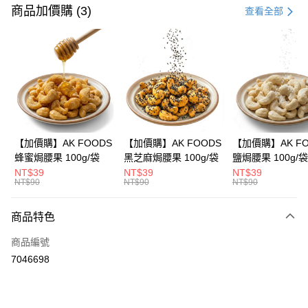
信用卡一次付款
商品加價購 (3)
查看全部
信用卡分期付款
3 期 0 利率 每期
NT$596
21家銀行
合作金庫商業銀行
第一商業銀行
超商取貨付款
華南商業銀行
彰化商業銀行
LINE Pay
上海商業儲蓄銀行
台北富邦商業銀行
國泰世華商業銀行
兆豐國際商業銀行
Apple Pay
臺灣中小企業銀行
台中商業銀行
【加價購】AK FOODS
【加價購】AK FOODS
【加價購】AK FO
匯豐（台灣）商業銀行
華泰商業銀行
蜂蜜焗腰果 100g/袋
黑芝麻焗腰果 100g/袋
鹽焗腰果 100g/袋
街口支付
聯邦商業銀行
遠東國際商業銀行
NT$39
NT$39
NT$39
元大商業銀行
永豐商業銀行
NT$90
NT$90
NT$90
悠遊付
玉山商業銀行
星展（台灣）商業銀行
台新國際商業銀行
中國信託商業銀行
AFTEE先享後付
商品特色
台灣樂天信用卡公司
相關說明
商品編號
【關於「AFTEE先享後付」】
ATM付款
AFTEE先享後付是「在收到商品之後才付款」的支付方式。 讓您購物簡單
7046698
便利好安心！
１．簡單：不需註冊會員、不需綁卡、不需儲值。
運送方式
２．便利：只要手機號碼，簡訊認證，即可結帳。
３．安心：先確認商品／服務後，再付款。