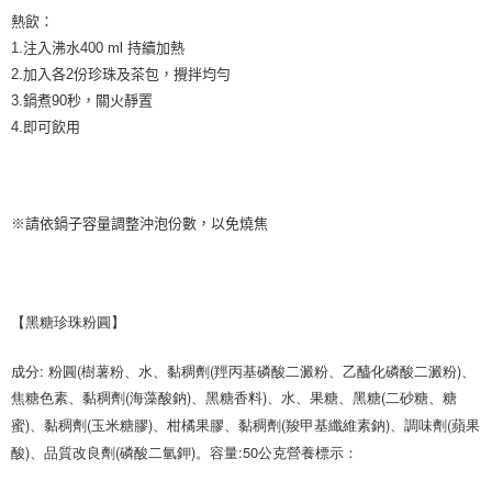
熱飲：
1.注入沸水400 ml 持續加熱
2.加入各2份珍珠及茶包，攪拌均勻
3.鍋煮90秒，關火靜置
4.即可飲用
※請依鍋子容量調整沖泡份數，以免燒焦
【
黑糖珍珠粉圓
】
成分: 粉圓(樹薯粉、水、黏稠劑(羥丙基磷酸二澱粉、乙醯化磷酸二澱粉)、
焦糖色素、黏稠劑(海藻酸鈉)、黑糖香料)、水、果糖、黑糖(二砂糖、糖
蜜)、黏稠劑(玉米糖膠)、柑橘果膠、黏稠劑(羧甲基纖維素鈉)、調味劑(蘋果
酸)、品質改良劑(磷酸二氫鉀)。容量:50公克
營養標示：