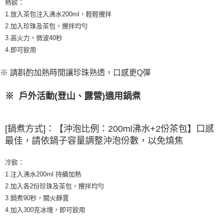
熱飲：
請求用戶進行身份認證。
1.放入茶包注入沸水200ml，輕輕攪拌
５．嚴禁一人註冊多個帳號或使用他人資訊註冊。若發現惡意使用之情形，
恩沛科技股份有限公司將有權停止該用戶之使用額度並採取法律行動。
2.加入珍珠及茶包，攪拌均勻
3.高火力，微波40秒
4.即可飲用
※ 請斟酌加熱時間讓珍珠熟透，口感更Q彈
戶外活動(登山、露營)適用鍋煮
※
[鍋煮方式]：【沖泡比例：200ml沸水+2份茶包】口感
最佳，請依鍋子容量調整沖泡份數，以免燒焦
冷飲：
1.注入沸水200ml 持續加熱
2.加入各2份珍珠及茶包，攪拌均勻
3.鍋煮90秒，關火靜置
4.加入300克冰塊，即可飲用