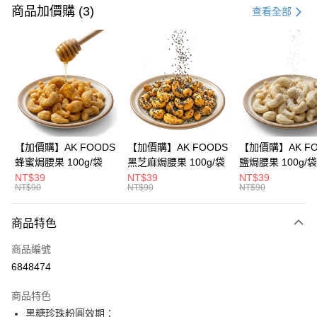
信用卡一次付款
商品加價購 (3)
查看全部
信用卡分期付款
3 期 0 利率 每期
NT$79
21家銀行
合作金庫商業銀行
第一商業銀行
超商取貨付款
華南商業銀行
彰化商業銀行
LINE Pay
上海商業儲蓄銀行
台北富邦商業銀行
國泰世華商業銀行
兆豐國際商業銀行
Apple Pay
臺灣中小企業銀行
台中商業銀行
【加價購】AK FOODS
【加價購】AK FOODS
【加價購】AK FO
匯豐（台灣）商業銀行
華泰商業銀行
蜂蜜焗腰果 100g/袋
黑芝麻焗腰果 100g/袋
鹽焗腰果 100g/袋
街口支付
聯邦商業銀行
遠東國際商業銀行
NT$39
NT$39
NT$39
元大商業銀行
永豐商業銀行
NT$90
NT$90
NT$90
悠遊付
玉山商業銀行
星展（台灣）商業銀行
台新國際商業銀行
中國信託商業銀行
AFTEE先享後付
商品特色
台灣樂天信用卡公司
相關說明
商品編號
【關於「AFTEE先享後付」】
ATM付款
AFTEE先享後付是「在收到商品之後才付款」的支付方式。 讓您購物簡單
6848474
便利好安心！
１．簡單：不需註冊會員、不需綁卡、不需儲值。
運送方式
商品特色
２．便利：只要手機號碼，簡訊認證，即可結帳。
黑糖珍珠粉圓效期：
３．安心：先確認商品／服務後，再付款。