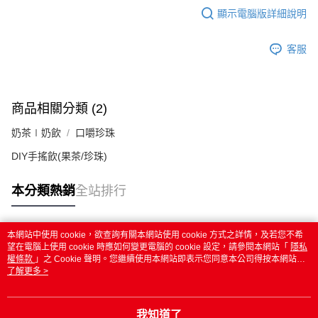
顯示電腦版詳細說明
客服
商品相關分類 (2)
奶茶∣奶飲
口嚼珍珠
DIY手搖飲(果茶/珍珠)
本分類熱銷
全站排行
本網站中使用 cookie，欲查詢有關本網站使用 cookie 方式之詳情，及若您不希
熱門標籤
望在電腦上使用 cookie 時應如何變更電腦的 cookie 設定，請參閱本網站「
隱私
權條款
」之 Cookie 聲明。您繼續使用本網站即表示您同意本公司得按本網站使
用條款之 Cookie 聲明使用 cookie。
了解更多 >
我知道了