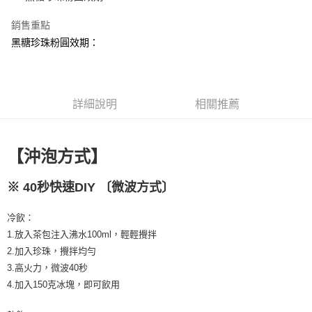
全家取貨付款
每筆NT$60，滿NT$399(含以上)免運費
【「AFTEE先享後付」結帳流程】
銷售重點
１．於結帳方式選擇「AFTEE先享後付」後，將跳轉至「AFTEE先享後付」
黑糖珍珠粉圓效期：
付款後全家取貨
結帳頁面，進行簡訊認證並確認金額後，即可完成結帳。
２．訂單成立數日內，您將收到繳費通知簡訊。
每筆NT$60，滿NT$399(含以上)免運費
３．收到繳費通知簡訊後14天內，點擊此簡訊中的連結，可透過四大超商／
ATM／網路銀行／等多元方式進行付款，方視為交易完成。
X不開放萊爾富取貨
※ 請注意：結帳手續完成當下不需立刻繳費，但若您需要取消訂單，請聯絡
詳細說明
相關推薦
每筆NT$9,999
購買商品的店家。未經商家同意取消之訂單仍視為有效，需透過AFTEE先享
後付繳納相關費用。
7-11取貨付款
※ 交易是否成功請以「AFTEE先享後付 」之結帳頁面顯示為準，若有關於
是否繳費成功／繳費後需取消欲退款等相關疑問，請聯繫「AFTEE先享後付
【沖泡方式】
每筆NT$60，滿NT$699(含以上)免運費
客戶支援中心」
https://netprotections.freshdesk.com/support/home
付款後7-11取貨
【注意事項】
※
40秒快速DIY 〔微波方式〕
１．透過由恩沛科技股份有限公司提供之「AFTEE先享後付」服務完成之交
每筆NT$60，滿NT$699(含以上)免運費
易，需依本服務之必要範圍內提供個人資料，並將交易相關給付款項請求債
冷飲：
權轉讓予恩沛科技股份有限公司。
宅配
２．關於個人資料處理事宜，請瀏覽以下網址：
1.放入茶包注入沸水100ml，輕輕攪拌
每筆NT$100，滿NT$1,000(含以上)免運費
https://aftee.tw/terms/#terms3
2.加入珍珠，攪拌均勻
３．未成年的使用者請事先徵得法定代理人或監護人之同意方可使用
離島宅配
3.高火力，微波40秒
「AFTEE先享後付」，若未經同意申辦者引起之損失，本公司不負相關責
任。
4.加入150克冰塊，即可飲用
每筆NT$220，滿NT$2,000(含以上)免運費
４．使用「AFTEE先享後付」時，將依據個別帳號之用戶狀況，依本公司即
時審查核予不同之上限額度；若仍有額度不足之情形，本公司將視審查結果