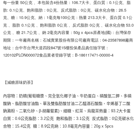
每一份量 50公克 、本包裝含4份熱量：106.7大卡、蛋白質：0.1公克、脂
肪: 0.1公克、飽和脂肪：0公克、反式脂肪：0公克、碳水化合物：26.5
克、糖：10.9公克、納：1毫克每100公克：熱量 213.3大卡、蛋白質 0.1公
克 、脂肪 0.1公克 、飽和脂肪 0公克 、反式脂肪 0公克 、碳水化合物 53.0
公克 、糖 21.7公克 、鈉 2毫克內容量：50g x 4pcs原產地(國)：台灣保存
期限：一年廠商名稱：石城實業股份有限公司廠商電話：04-23587898廠商
地址：台中市台灣大道四段847號15樓投保產品責任險字號：
120102PLON000072食品業者登錄字號：B-186117471-00000-4
【減糖原味奶茶
】
內容物：奶精(葡萄糖漿、完全氫化椰子油、牛奶蛋白、磷酸氫二鉀、多磷
酸鈉、脂肪酸甘油酯、單及雙脂肪酸甘油二乙醯酒石酸酯、辛烯基丁二酸
鈉澱粉、二氧化矽、β-胡蘿蔔素)、細糖、紅茶、烏龍茶熱量：93.2大卡蛋
白質：0.6公克脂肪：3.2公克  飽和脂肪：3.1公克  反式脂肪：0公克碳水化
合物：15.4公克  糖：8.9公克納：10.8毫克內容量：20g x 5pcs