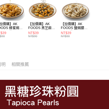
玉山商
台新國
AFTEE先
台灣樂
相關說明
【關於「A
ATM付款
AFTEE
加價購】AK
【加價購】AK
【加價購】AK
便利好安
OODS 蜂蜜焗腰
FOODS 黑芝麻焗
FOODS 鹽焗腰果
１．簡單
100g/袋
腰果 100g/袋
100g/袋
T$39
NT$39
NT$39
２．便利
運送方式
$90
NT$90
NT$90
３．安心
全家取貨
【「AFT
每筆NT$6
１．於結帳
付」結帳
付款後全
２．訂單
說明
相關推薦
３．收到繳
每筆NT$6
／ATM／
※ 請注意
X不開放萊
絡購買商品
先享後付
每筆NT$9,
※ 交易是
是否繳費成
7-11取貨
付客戶支
每筆NT$6
【注意事
付款後7-1
１．透過由