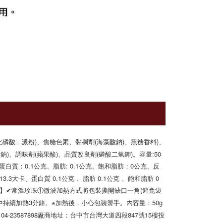
化磷酸二澱粉)、焦糖色素、黏稠劑(海藻酸鈉)、黑糖香料)、
)、調味劑(蘋果酸)、品質改良劑(磷酸二氫鉀)。容量:50
蛋白質：0.1公克、脂肪: 0.1公克、飽和脂肪：0公克、反
.3大卡、蛋白質 0.1公克 、脂肪 0.1公克 、飽和脂肪 0
加熱方式】✔常溫珍珠①微波加熱方式將包裝撕開缺口一角(避免袋
中持續加熱3分鐘。※加熱後，小心包裝燙手。內容量：50g 
-23587898廠商地址：台中市台灣大道四段847號15樓投