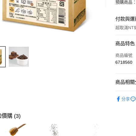
預購商品：
付款與運
超取滿NT$
付款方式
商品特色
信用卡一
商品編號
6718560
信用卡分
3 期 
商品相關分
合作金
超商取貨
華南商
奶茶∣奶
LINE Pay
上海商
分享
DIY手搖飲
國泰世
Apple Pay
臺灣中
價購 (3)
匯豐（
街口支付
聯邦商
元大商
悠遊付