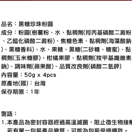
交易，需
每筆NT$6
求債權轉
２．關於
宅配
https://aft
每筆NT$1
３．未成
「AFTE
離島宅配
任。
４．使用「
每筆NT$2
即時審查
結果請求
５．嚴禁
形，恩沛
動。