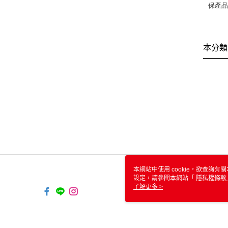
保產品責
本分類
本網站中使用 cookie，欲查詢有關
設定，請參閱本網站「
隱私權條款
使用 cookie。
了解更多 >