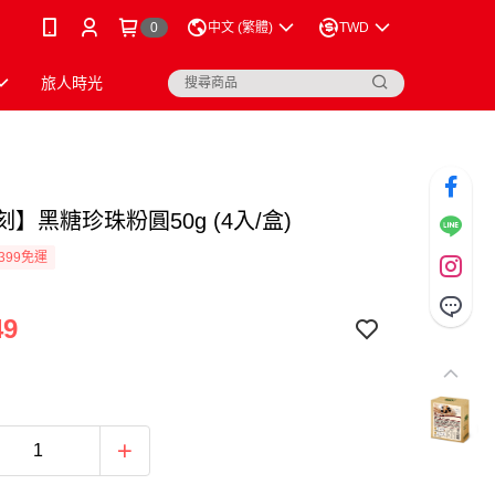
0
中文 (繁體)
TWD
旅人時光
刻】黑糖珍珠粉圓50g (4入/盒)
399免運
49