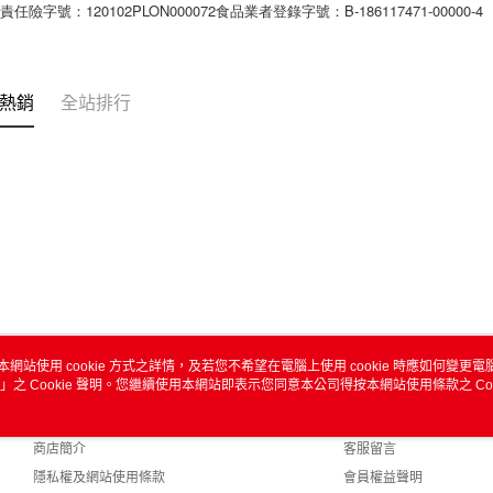
任險字號：120102PLON000072食品業者登錄字號：B-186117471-00000-4
熱銷
全站排行
本網站使用 cookie 方式之詳情，及若您不希望在電腦上使用 cookie 時應如何變更電腦的
」之 Cookie 聲明。您繼續使用本網站即表示您同意本公司得按本網站使用條款之 Coo
關於我們
客服資訊
品牌故事
購物說明
商店簡介
客服留言
隱私權及網站使用條款
會員權益聲明