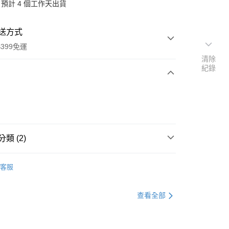
預計 4 個工作天出貨
送方式
399免運
清除
紀錄
次付款
期付款
0 利率 每期
NT$49
21家銀行
類 (2)
庫商業銀行
第一商業銀行
付款
業銀行
彰化商業銀行
飲
口嚼珍珠
業儲蓄銀行
台北富邦商業銀行
客服
(果茶/珍珠)
華商業銀行
兆豐國際商業銀行
小企業銀行
台中商業銀行
查看全部
台灣）商業銀行
華泰商業銀行
業銀行
遠東國際商業銀行
業銀行
永豐商業銀行