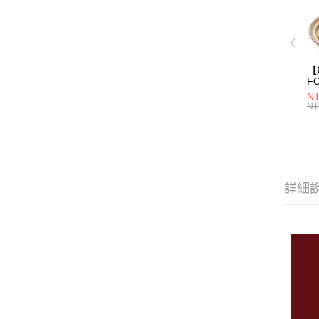
【
F
果 
N
NT
詳細