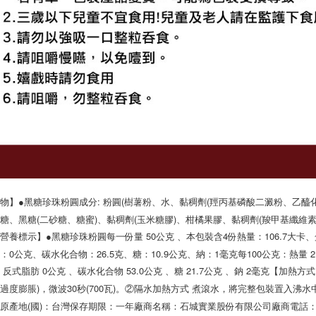
物】●黑糖珍珠粉圓成分: 粉圓(樹薯粉、水、黏稠劑(羥丙基磷酸二澱粉、乙醯
糖、黑糖(二砂糖、糖蜜)、黏稠劑(玉米糖膠)、柑橘果膠、黏稠劑(羧甲基纖維素鈉
營養標示】●黑糖珍珠粉圓每一份量 50公克 、本包裝含4份熱量：106.7大卡、
：0公克、碳水化合物：26.5克、糖：10.9公克、納：1毫克每100公克：熱量 213
、反式脂肪 0公克 、碳水化合物 53.0公克 、糖 21.7公克 、鈉 2毫克【
過度膨脹)，微波30秒(700瓦)。②隔水加熱方式 煮滾水，將完整包裝置入沸水
pcs原產地(國)：台灣保存期限：一年廠商名稱：石城實業股份有限公司廠商電話：04