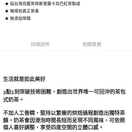
２．訂單成立數日內，您將收到繳費通知簡訊。
每筆NT$60，滿NT$399(含以上)免運費
★ 採台灣烏龍茶與斯里蘭卡烏巴紅茶製成
３．收到繳費通知簡訊後14天內，點擊此簡訊中的連結，可透過四大超商／
★ 喝得到真正茶香
ATM／網路銀行／等多元方式進行付款，方視為交易完成。
X不開放萊爾富取貨
※ 請注意：結帳手續完成當下不需立刻繳費，但若您需要取消訂單，請聯絡
★ 無添加茶精
每筆NT$9,999
購買商品的店家。未經商家同意取消之訂單仍視為有效，需透過AFTEE先享
後付繳納相關費用。
7-11取貨付款
※ 交易是否成功請以「AFTEE先享後付 」之結帳頁面顯示為準，若有關於
是否繳費成功／繳費後需取消欲退款等相關疑問，請聯繫「AFTEE先享後付
每筆NT$60，滿NT$699(含以上)免運費
客戶支援中心」
https://netprotections.freshdesk.com/support/home
詳細說明
相關推薦
付款後7-11取貨
【注意事項】
１．透過由恩沛科技股份有限公司提供之「AFTEE先享後付」服務完成之交
每筆NT$60，滿NT$699(含以上)免運費
易，需依本服務之必要範圍內提供個人資料，並將交易相關給付款項請求債
權轉讓予恩沛科技股份有限公司。
宅配
２．關於個人資料處理事宜，請瀏覽以下網址：
每筆NT$100，滿NT$1,000(含以上)免運費
生活就是如此美好
https://aftee.tw/terms/#terms3
３．未成年的使用者請事先徵得法定代理人或監護人之同意方可使用
離島宅配
「AFTEE先享後付」，若未經同意申辦者引起之損失，本公司不負相關責
點
刻突破技術困難，創造出世界唯一可回沖的茶包
3
1
任。
每筆NT$220，滿NT$2,000(含以上)免運費
式奶茶。
４．使用「AFTEE先享後付」時，將依據個別帳號之用戶狀況，依本公司即
時審查核予不同之上限額度；若仍有額度不足之情形，本公司將視審查結果
國際宅配-直送海外
查看運費
請求用戶進行身份認證。
不加人工香精，堅持以繁複的烘焙過程創造出獨特茶
５．嚴禁一人註冊多個帳號或使用他人資訊註冊。若發現惡意使用之情形，
韻，奶茶會因浸泡時間長短而呈現不同風味，可依照
恩沛科技股份有限公司將有權停止該用戶之使用額度並採取法律行動。
個人喜好調整，享受四度空間的立體口感。