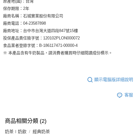
原產地(國)：台灣
保存期限：2年
廠商名稱：石城實業股份有限公司
廠商電話：04-23587898
廠商地址：台中市台灣大道四段847號15樓
投保產品責任險字號：120102PLON000072
食品業者登錄字號：B-186117471-00000-4
※ 本產品含有牛奶製品，請消費者購買時仔細閱讀成份標示。
顯示電腦版詳細說明
客服
商品相關分類 (2)
奶茶∣奶飲
經典奶茶