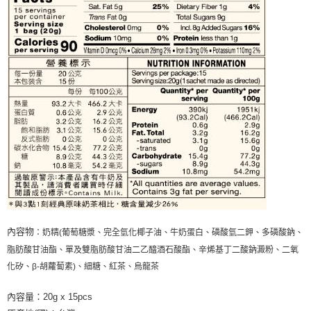
內容物
：奶精(葡萄糖漿、完全氫化椰子油、牛奶蛋白、磷酸氫二鉀、多磷酸鈉、
脂肪酸甘油酯、單及雙脂肪酸甘油二乙醯酒石酸酯、辛烯基丁二酸鈉澱粉、二氧
化矽、β-胡蘿蔔素)、細糖、紅茶、烏龍茶
內容量：20g x 15pcs