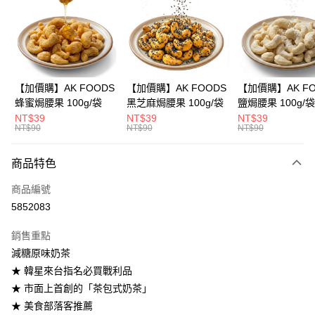
3 期 0 利率 每期
NT$63
21家銀行
合作金庫商業銀行
第一商業銀行
超商取貨付款
華南商業銀行
彰化商業銀行
LINE Pay
上海商業儲蓄銀行
台北富邦商業銀行
國泰世華商業銀行
兆豐國際商業銀行
Apple Pay
臺灣中小企業銀行
台中商業銀行
【加價購】AK FOODS
【加價購】AK FOODS
【加價購】AK FO
匯豐（台灣）商業銀行
華泰商業銀行
蜂蜜焗腰果 100g/袋
黑芝麻焗腰果 100g/袋
鹽焗腰果 100g/袋
街口支付
聯邦商業銀行
遠東國際商業銀行
NT$39
NT$39
NT$39
元大商業銀行
永豐商業銀行
NT$90
NT$90
NT$90
悠遊付
玉山商業銀行
星展（台灣）商業銀行
台新國際商業銀行
中國信託商業銀行
AFTEE先享後付
商品特色
台灣樂天信用卡公司
相關說明
商品編號
【關於「AFTEE先享後付」】
ATM付款
AFTEE先享後付是「在收到商品之後才付款」的支付方式。 讓您購物簡單
5852083
便利好安心！
１．簡單：不需註冊會員、不需綁卡、不需儲值。
運送方式
銷售重點
２．便利：只要手機號碼，簡訊認證，即可結帳。
減糖原味奶茶
３．安心：先確認商品／服務後，再付款。
全家取貨付款
★ 韓星來台指名必買戰利品
每筆NT$60，滿NT$399(含以上)免運費
【「AFTEE先享後付」結帳流程】
★ 市面上首創的「茶包式奶茶」
１．於結帳方式選擇「AFTEE先享後付」後，將跳轉至「AFTEE先享後付」
付款後全家取貨
結帳頁面，進行簡訊認證並確認金額後，即可完成結帳。
★ 美食部落客推薦