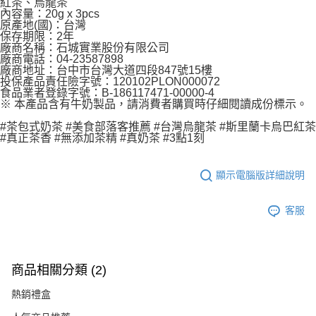
紅茶、烏龍茶
內容量：20g x 3pcs
原產地(國)：台灣
保存期限：2年
廠商名稱：石城實業股份有限公司
廠商電話：04-23587898
廠商地址：台中市台灣大道四段847號15樓
投保產品責任險字號：120102PLON000072
食品業者登錄字號：B-186117471-00000-4
※ 本產品含有牛奶製品，請消費者購買時仔細閱讀成份標示。
#茶包式奶茶 #美食部落客推薦 #台灣烏龍茶 #斯里蘭卡烏巴紅茶
#真正茶香 #無添加茶精 #真奶茶 #3點1刻
顯示電腦版詳細說明
客服
商品相關分類 (2)
熱銷禮盒