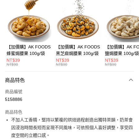
3 期 0 利率 每期
NT$20
21家銀行
合作金庫商業銀行
第一商業銀行
超商取貨付款
華南商業銀行
彰化商業銀行
LINE Pay
上海商業儲蓄銀行
台北富邦商業銀行
國泰世華商業銀行
兆豐國際商業銀行
Apple Pay
臺灣中小企業銀行
台中商業銀行
【加價購】AK FOODS
【加價購】AK FOODS
【加價購】AK FO
匯豐（台灣）商業銀行
華泰商業銀行
蜂蜜焗腰果 100g/袋
黑芝麻焗腰果 100g/袋
鹽焗腰果 100g/袋
街口支付
聯邦商業銀行
遠東國際商業銀行
NT$39
NT$39
NT$39
元大商業銀行
永豐商業銀行
NT$90
NT$90
NT$90
悠遊付
玉山商業銀行
星展（台灣）商業銀行
台新國際商業銀行
中國信託商業銀行
AFTEE先享後付
商品特色
台灣樂天信用卡公司
相關說明
商品編號
【關於「AFTEE先享後付」】
ATM付款
AFTEE先享後付是「在收到商品之後才付款」的支付方式。 讓您購物簡單
5158886
便利好安心！
１．簡單：不需註冊會員、不需綁卡、不需儲值。
運送方式
商品特色
２．便利：只要手機號碼，簡訊認證，即可結帳。
不加人工香精，堅持以繁複的烘焙過程創造出獨特茶韻，奶茶會
３．安心：先確認商品／服務後，再付款。
全家取貨付款
因浸泡時間長短而呈現不同風味，可依照個人喜好調整，享受四
每筆NT$60，滿NT$399(含以上)免運費
【「AFTEE先享後付」結帳流程】
度空間的立體口感。
１．於結帳方式選擇「AFTEE先享後付」後，將跳轉至「AFTEE先享後付」