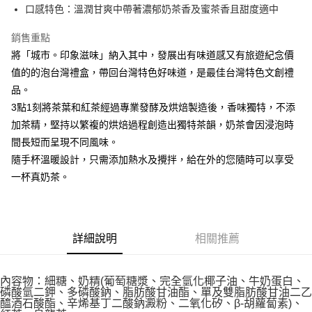
付款後全家取貨
結帳頁面，進行簡訊認證並確認金額後，即可完成結帳。
口感特色：溫潤甘爽中帶著濃郁奶茶香及蜜茶香且甜度適中
２．訂單成立數日內，您將收到繳費通知簡訊。
每筆NT$60，滿NT$399(含以上)免運費
３．收到繳費通知簡訊後14天內，點擊此簡訊中的連結，可透過四大超商／
銷售重點
ATM／網路銀行／等多元方式進行付款，方視為交易完成。
X不開放萊爾富取貨
將「城市。印象滋味」納入其中，發展出有味道感又有旅遊紀念價
※ 請注意：結帳手續完成當下不需立刻繳費，但若您需要取消訂單，請聯絡
每筆NT$9,999
購買商品的店家。未經商家同意取消之訂單仍視為有效，需透過AFTEE先享
值的的泡台灣禮盒，帶回台灣特色好味道，是最佳台灣特色文創禮
後付繳納相關費用。
品。
7-11取貨付款
※ 交易是否成功請以「AFTEE先享後付 」之結帳頁面顯示為準，若有關於
3點1刻將茶葉和紅茶經過專業發酵及烘焙製造後，香味獨特，不添
是否繳費成功／繳費後需取消欲退款等相關疑問，請聯繫「AFTEE先享後付
每筆NT$60，滿NT$699(含以上)免運費
客戶支援中心」
https://netprotections.freshdesk.com/support/home
加茶精，堅持以繁複的烘焙過程創造出獨特茶韻，奶茶會因浸泡時
付款後7-11取貨
間長短而呈現不同風味。
【注意事項】
１．透過由恩沛科技股份有限公司提供之「AFTEE先享後付」服務完成之交
每筆NT$60，滿NT$699(含以上)免運費
隨手杯溫暖設計，只需添加熱水及攪拌，給在外的您隨時可以享受
易，需依本服務之必要範圍內提供個人資料，並將交易相關給付款項請求債
一杯真奶茶。
權轉讓予恩沛科技股份有限公司。
宅配
２．關於個人資料處理事宜，請瀏覽以下網址：
每筆NT$100，滿NT$1,000(含以上)免運費
https://aftee.tw/terms/#terms3
３．未成年的使用者請事先徵得法定代理人或監護人之同意方可使用
離島宅配
「AFTEE先享後付」，若未經同意申辦者引起之損失，本公司不負相關責
詳細說明
相關推薦
任。
每筆NT$220，滿NT$2,000(含以上)免運費
４．使用「AFTEE先享後付」時，將依據個別帳號之用戶狀況，依本公司即
時審查核予不同之上限額度；若仍有額度不足之情形，本公司將視審查結果
內容物：細糖、奶精(葡萄糖漿、完全氫化椰子油、牛奶蛋白、
請求用戶進行身份認證。
磷酸氫二鉀、多磷酸鈉、脂肪酸甘油酯、單及雙脂肪酸甘油二乙
５．嚴禁一人註冊多個帳號或使用他人資訊註冊。若發現惡意使用之情形，
醯酒石酸酯、辛烯基丁二酸鈉澱粉、二氧化矽、β-胡蘿蔔素)、
恩沛科技股份有限公司將有權停止該用戶之使用額度並採取法律行動。