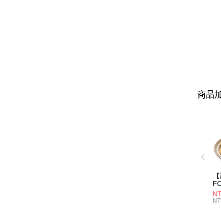
商品加
【
F
果 
N
NT