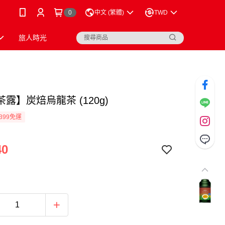
0
中文 (繁體)
TWD
旅人時光
露】炭焙烏龍茶 (120g)
399免運
40