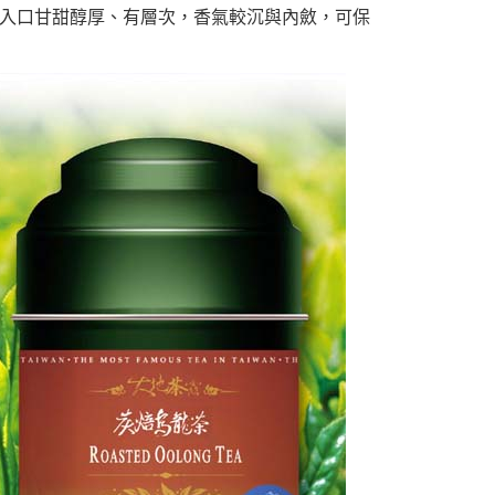
入口甘甜醇厚、有層次，香氣較沉與內斂，可保