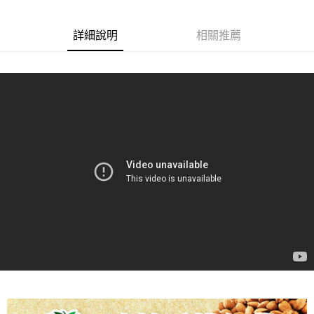
２．訂單成立數日內，您將收到繳費通知簡訊。
每筆NT$60，滿NT$399(含以上)免運費
３．收到繳費通知簡訊後14天內，點擊此簡訊中的連結，可透過四大超商／
ATM／網路銀行／等多元方式進行付款，方視為交易完成。
X不開放萊爾富取貨
詳細說明
相關推薦
※ 請注意：結帳手續完成當下不需立刻繳費，但若您需要取消訂單，請聯絡
每筆NT$9,999
購買商品的店家。未經商家同意取消之訂單仍視為有效，需透過AFTEE先享
後付繳納相關費用。
7-11取貨付款
※ 交易是否成功請以「AFTEE先享後付 」之結帳頁面顯示為準，若有關於
是否繳費成功／繳費後需取消欲退款等相關疑問，請聯繫「AFTEE先享後付
每筆NT$60，滿NT$699(含以上)免運費
客戶支援中心」
https://netprotections.freshdesk.com/support/home
付款後7-11取貨
【注意事項】
１．透過由恩沛科技股份有限公司提供之「AFTEE先享後付」服務完成之交
每筆NT$60，滿NT$699(含以上)免運費
易，需依本服務之必要範圍內提供個人資料，並將交易相關給付款項請求債
權轉讓予恩沛科技股份有限公司。
宅配
２．關於個人資料處理事宜，請瀏覽以下網址：
每筆NT$100，滿NT$1,000(含以上)免運費
https://aftee.tw/terms/#terms3
３．未成年的使用者請事先徵得法定代理人或監護人之同意方可使用
離島宅配
「AFTEE先享後付」，若未經同意申辦者引起之損失，本公司不負相關責
任。
每筆NT$220，滿NT$2,000(含以上)免運費
４．使用「AFTEE先享後付」時，將依據個別帳號之用戶狀況，依本公司即
時審查核予不同之上限額度；若仍有額度不足之情形，本公司將視審查結果
請求用戶進行身份認證。
５．嚴禁一人註冊多個帳號或使用他人資訊註冊。若發現惡意使用之情形，
恩沛科技股份有限公司將有權停止該用戶之使用額度並採取法律行動。