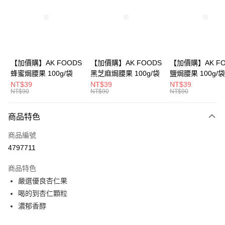
3 期 0 利率 每期
NT$33
21家銀行
合作金庫商業銀行
第一商業銀行
超商取貨付款
華南商業銀行
彰化商業銀行
LINE Pay
上海商業儲蓄銀行
台北富邦商業銀行
國泰世華商業銀行
兆豐國際商業銀行
Apple Pay
臺灣中小企業銀行
台中商業銀行
【加價購】AK FOODS
【加價購】AK FOODS
【加價購】AK FO
匯豐（台灣）商業銀行
華泰商業銀行
蜂蜜焗腰果 100g/袋
黑芝麻焗腰果 100g/袋
鹽焗腰果 100g/袋
街口支付
聯邦商業銀行
遠東國際商業銀行
NT$39
NT$39
NT$39
元大商業銀行
永豐商業銀行
NT$90
NT$90
NT$90
悠遊付
玉山商業銀行
星展（台灣）商業銀行
台新國際商業銀行
中國信託商業銀行
AFTEE先享後付
商品特色
台灣樂天信用卡公司
相關說明
商品編號
【關於「AFTEE先享後付」】
ATM付款
AFTEE先享後付是「在收到商品之後才付款」的支付方式。 讓您購物簡單
4797711
便利好安心！
１．簡單：不需註冊會員、不需綁卡、不需儲值。
運送方式
商品特色
２．便利：只要手機號碼，簡訊認證，即可結帳。
嚴選優良杏仁果
３．安心：先確認商品／服務後，再付款。
全家取貨付款
喝的到杏仁顆粒
每筆NT$60，滿NT$399(含以上)免運費
【「AFTEE先享後付」結帳流程】
濃郁香醇
１．於結帳方式選擇「AFTEE先享後付」後，將跳轉至「AFTEE先享後付」
付款後全家取貨
結帳頁面，進行簡訊認證並確認金額後，即可完成結帳。