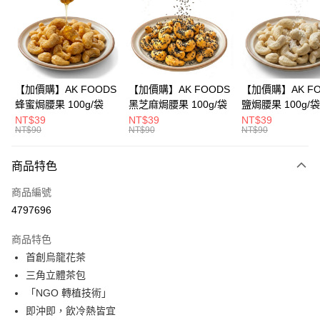
3 期 0 利率 每期
NT$66
21家銀行
合作金庫商業銀行
第一商業銀行
超商取貨付款
華南商業銀行
彰化商業銀行
LINE Pay
上海商業儲蓄銀行
台北富邦商業銀行
國泰世華商業銀行
兆豐國際商業銀行
Apple Pay
臺灣中小企業銀行
台中商業銀行
【加價購】AK FOODS
【加價購】AK FOODS
【加價購】AK FO
匯豐（台灣）商業銀行
華泰商業銀行
蜂蜜焗腰果 100g/袋
黑芝麻焗腰果 100g/袋
鹽焗腰果 100g/袋
街口支付
聯邦商業銀行
遠東國際商業銀行
NT$39
NT$39
NT$39
元大商業銀行
永豐商業銀行
NT$90
NT$90
NT$90
悠遊付
玉山商業銀行
星展（台灣）商業銀行
台新國際商業銀行
中國信託商業銀行
AFTEE先享後付
商品特色
台灣樂天信用卡公司
相關說明
商品編號
【關於「AFTEE先享後付」】
ATM付款
AFTEE先享後付是「在收到商品之後才付款」的支付方式。 讓您購物簡單
4797696
便利好安心！
１．簡單：不需註冊會員、不需綁卡、不需儲值。
運送方式
商品特色
２．便利：只要手機號碼，簡訊認證，即可結帳。
首創烏龍花茶
３．安心：先確認商品／服務後，再付款。
全家取貨付款
三角立體茶包
每筆NT$60，滿NT$399(含以上)免運費
【「AFTEE先享後付」結帳流程】
「NGO 轉植技術」
１．於結帳方式選擇「AFTEE先享後付」後，將跳轉至「AFTEE先享後付」
付款後全家取貨
結帳頁面，進行簡訊認證並確認金額後，即可完成結帳。
即沖即，飲冷熱皆宜