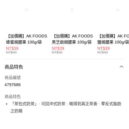
3 期 0 利率 每期
NT$63
21家銀行
合作金庫商業銀行
第一商業銀行
超商取貨付款
華南商業銀行
彰化商業銀行
LINE Pay
上海商業儲蓄銀行
台北富邦商業銀行
國泰世華商業銀行
兆豐國際商業銀行
Apple Pay
臺灣中小企業銀行
台中商業銀行
【加價購】AK FOODS
【加價購】AK FOODS
【加價購】AK FO
匯豐（台灣）商業銀行
華泰商業銀行
蜂蜜焗腰果 100g/袋
黑芝麻焗腰果 100g/袋
鹽焗腰果 100g/袋
街口支付
聯邦商業銀行
遠東國際商業銀行
NT$39
NT$39
NT$39
元大商業銀行
永豐商業銀行
NT$90
NT$90
NT$90
悠遊付
玉山商業銀行
星展（台灣）商業銀行
台新國際商業銀行
中國信託商業銀行
AFTEE先享後付
商品特色
台灣樂天信用卡公司
相關說明
商品編號
【關於「AFTEE先享後付」】
ATM付款
AFTEE先享後付是「在收到商品之後才付款」的支付方式。 讓您購物簡單
4797686
便利好安心！
１．簡單：不需註冊會員、不需綁卡、不需儲值。
運送方式
商品特色
２．便利：只要手機號碼，簡訊認證，即可結帳。
「茶包式奶茶」· 可回沖式奶茶 · 喝得到真正茶香 · 零反式脂肪
３．安心：先確認商品／服務後，再付款。
全家取貨付款
之奶精
每筆NT$60，滿NT$399(含以上)免運費
【「AFTEE先享後付」結帳流程】
１．於結帳方式選擇「AFTEE先享後付」後，將跳轉至「AFTEE先享後付」
付款後全家取貨
結帳頁面，進行簡訊認證並確認金額後，即可完成結帳。