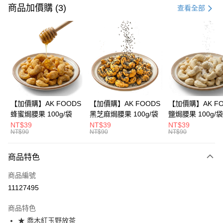
信用卡一次付款
商品加價購 (3)
查看全部
信用卡分期付款
3 期 0 利率 每期
NT$720
21家銀行
合作金庫商業銀行
第一商業銀行
超商取貨付款
華南商業銀行
彰化商業銀行
LINE Pay
上海商業儲蓄銀行
台北富邦商業銀行
國泰世華商業銀行
兆豐國際商業銀行
Apple Pay
臺灣中小企業銀行
台中商業銀行
【加價購】AK FOODS
【加價購】AK FOODS
【加價購】AK FO
匯豐（台灣）商業銀行
華泰商業銀行
蜂蜜焗腰果 100g/袋
黑芝麻焗腰果 100g/袋
鹽焗腰果 100g/袋
街口支付
聯邦商業銀行
遠東國際商業銀行
NT$39
NT$39
NT$39
元大商業銀行
永豐商業銀行
NT$90
NT$90
NT$90
悠遊付
玉山商業銀行
星展（台灣）商業銀行
台新國際商業銀行
中國信託商業銀行
AFTEE先享後付
商品特色
台灣樂天信用卡公司
相關說明
商品編號
【關於「AFTEE先享後付」】
ATM付款
AFTEE先享後付是「在收到商品之後才付款」的支付方式。 讓您購物簡單
11127495
便利好安心！
１．簡單：不需註冊會員、不需綁卡、不需儲值。
運送方式
商品特色
２．便利：只要手機號碼，簡訊認證，即可結帳。
★ 喬木紅玉野放茶
３．安心：先確認商品／服務後，再付款。