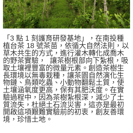
「3 點 1 刻護育研發基地」，在南投種
植台茶 18 號茶苗，依循大自然法則，以
草木共生的方式，進行灌木轉化成喬木
的野茶實驗， 讓茶樹根部向下紮根，吸
取土壤裡豐富的微量元素。創造茶樹生
長環境以無毒栽種，讓茶園自然演化生
物鏈、鳥類吃蟲、小動物翻鬆土質，使
土壤涵氧度更高，保有其肥沃度。在實
樹紮根深，減少了土
驗過程中，因為茶
質流失，杜絕土石流災害，這亦是最初
開啟這項艱難實驗前的初衷，創友善環
境，珍惜土地。