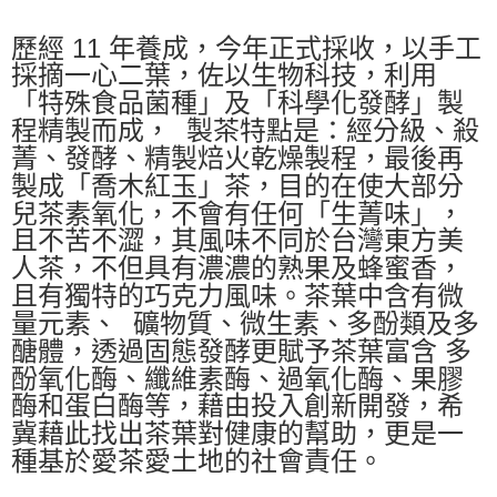
歷經 11 年養成，今年正式採收，以手工
採摘一心二葉，佐以生物科技，利用
「特殊食品菌種」及「科學化發酵」製
程精製而成， 製茶特點是：經分級、殺
菁、發酵、精製焙火乾燥製程，最後再
製成「喬木紅玉」茶，目的在使大部分
兒茶素氧化，不會有任何「生菁味」，
且不苦不澀，其風味不同於台灣東方美
人茶，不但具有濃濃的熟果及蜂蜜香，
且有獨特的巧克力風味。茶葉中含有微
量元素、 礦物質、微生素、多酚類及多
醣體，透過固態發酵更賦予茶葉富含 多
酚氧化酶、纖維素酶、過氧化酶、果膠
酶和蛋白酶等，藉由投入創新開發，希
冀藉此找出茶葉對健康的幫助，更是一
種基於愛茶愛土地的社會責任。