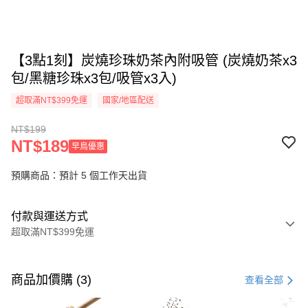
【3點1刻】炭燒珍珠奶茶內附吸管 (炭燒奶茶x3
包/黑糖珍珠x3包/吸管x3入)
超取滿NT$399免運
國家/地區配送
NT$199
NT$189
早鳥優惠
預購商品：預計 5 個工作天出貨
付款與運送方式
超取滿NT$399免運
付款方式
信用卡一次付款
商品加價購 (3)
查看全部
信用卡分期付款