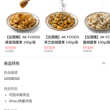
3 期 0 利率 每期
NT$66
21家銀行
合作金庫商業銀行
第一商業銀行
超商取貨付款
華南商業銀行
彰化商業銀行
LINE Pay
上海商業儲蓄銀行
台北富邦商業銀行
國泰世華商業銀行
兆豐國際商業銀行
Apple Pay
臺灣中小企業銀行
台中商業銀行
【加價購】AK FOODS
【加價購】AK FOODS
【加價購】AK FO
匯豐（台灣）商業銀行
華泰商業銀行
蜂蜜焗腰果 100g/袋
黑芝麻焗腰果 100g/袋
鹽焗腰果 100g/袋
街口支付
聯邦商業銀行
遠東國際商業銀行
NT$39
NT$39
NT$39
元大商業銀行
永豐商業銀行
NT$90
NT$90
NT$90
悠遊付
玉山商業銀行
星展（台灣）商業銀行
台新國際商業銀行
中國信託商業銀行
AFTEE先享後付
商品特色
台灣樂天信用卡公司
相關說明
商品編號
【關於「AFTEE先享後付」】
ATM付款
AFTEE先享後付是「在收到商品之後才付款」的支付方式。 讓您購物簡單
10338310
便利好安心！
１．簡單：不需註冊會員、不需綁卡、不需儲值。
運送方式
商品特色
２．便利：只要手機號碼，簡訊認證，即可結帳。
可回沖真茶包
３．安心：先確認商品／服務後，再付款。
全家取貨付款
40sec快速沖泡
每筆NT$60，滿NT$399(含以上)免運費
【「AFTEE先享後付」結帳流程】
１．於結帳方式選擇「AFTEE先享後付」後，將跳轉至「AFTEE先享後付」