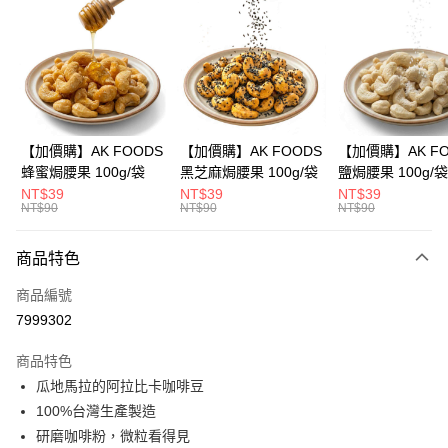
3 期 0 利率 每期
NT$60
21家銀行
合作金庫商業銀行
第一商業銀行
超商取貨付款
華南商業銀行
彰化商業銀行
LINE Pay
上海商業儲蓄銀行
台北富邦商業銀行
國泰世華商業銀行
兆豐國際商業銀行
Apple Pay
臺灣中小企業銀行
台中商業銀行
【加價購】AK FOODS
【加價購】AK FOODS
【加價購】AK FO
匯豐（台灣）商業銀行
華泰商業銀行
蜂蜜焗腰果 100g/袋
黑芝麻焗腰果 100g/袋
鹽焗腰果 100g/袋
街口支付
聯邦商業銀行
遠東國際商業銀行
NT$39
NT$39
NT$39
元大商業銀行
永豐商業銀行
NT$90
NT$90
NT$90
悠遊付
玉山商業銀行
星展（台灣）商業銀行
台新國際商業銀行
中國信託商業銀行
AFTEE先享後付
商品特色
台灣樂天信用卡公司
相關說明
商品編號
【關於「AFTEE先享後付」】
ATM付款
AFTEE先享後付是「在收到商品之後才付款」的支付方式。 讓您購物簡單
7999302
便利好安心！
１．簡單：不需註冊會員、不需綁卡、不需儲值。
運送方式
商品特色
２．便利：只要手機號碼，簡訊認證，即可結帳。
瓜地馬拉的阿拉比卡咖啡豆
３．安心：先確認商品／服務後，再付款。
全家取貨付款
100%台灣生產製造
每筆NT$60，滿NT$399(含以上)免運費
【「AFTEE先享後付」結帳流程】
研磨咖啡粉，微粒看得見
１．於結帳方式選擇「AFTEE先享後付」後，將跳轉至「AFTEE先享後付」